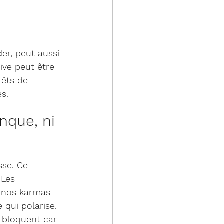
er, peut aussi 
ive peut être 
rêts de 
es.
nque, ni 
sse. Ce 
 Les 
 nos karmas 
 qui polarise. 
 bloquent car 