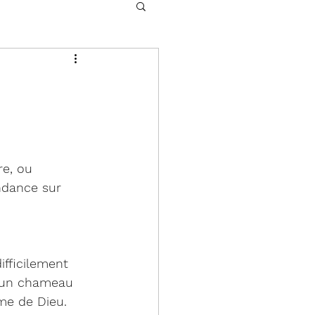
re, ou 
ndance sur 
ifficilement 
à un chameau 
ume de Dieu. 