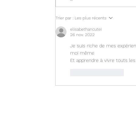
𝐋𝐚 𝐛𝐨𝐧𝐧𝐞 𝐩𝐞𝐫𝐬𝐨𝐧𝐧𝐞, 𝐜’𝐞𝐬𝐭 𝐭𝐨𝐢.
Trier par :
Les plus récents
elisabethancutei
26 nov. 2022
Je suis riche de mes expérie
moi même 
Et apprendre à vivre touts les
J'aime
Répondre