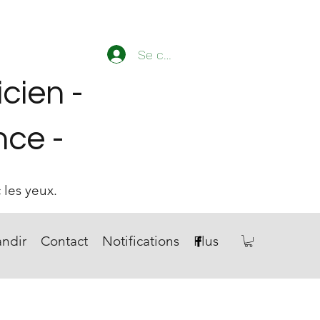
Se connecter
icien -
ence
-
 les yeux.
ndir
Contact
Notifications
Plus