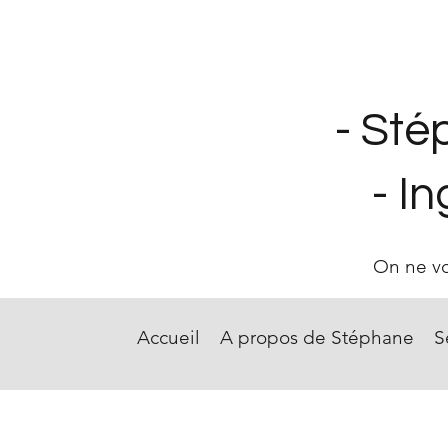
- Sté
- I
On ne voi
Accueil
A propos de Stéphane
S