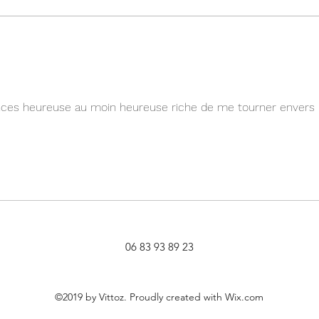
Aujourd'hui je décide de ma
Incar
valeur
matr
nces heureuse au moin heureuse riche de me tourner envers 
 
06 83 93 89 23
©2019 by Vittoz. Proudly created with Wix.com