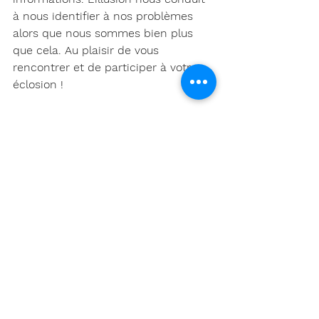
à nous identifier à nos problèmes 
alors que nous sommes bien plus 
que cela. Au plaisir de vous 
rencontrer et de participer à votre 
éclosion !
Dans cette courte vidéo, Alain 
Cardon présente son point de vue 
sur ce sujet. 
C'est un auteur renommé et expert 
en coaching systémique que je 
trouve vraiment inspirant dans sa 
capacité à percevoir l'invisible et ses 
structures. Il a surtout la capacité de 
transmettre beaucoup 
d'informations, tout en utilisant très 
peu de mots.