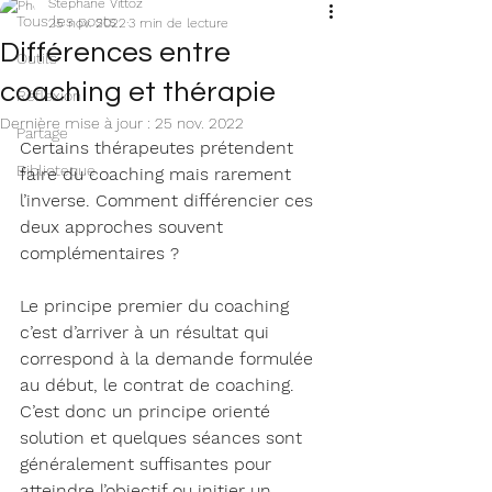
Stephane Vittoz
Tous les posts
25 nov. 2022
3 min de lecture
Différences entre
Outils
coaching et thérapie
Réflexion
Dernière mise à jour :
25 nov. 2022
Partage
Certains thérapeutes prétendent 
Biblioteque
faire du coaching mais rarement 
l’inverse. Comment différencier ces 
deux approches souvent 
complémentaires ?
Le principe premier du coaching 
c’est d’arriver à un résultat qui 
correspond à la demande formulée 
au début, le contrat de coaching.
C’est donc un principe orienté 
solution et quelques séances sont 
généralement suffisantes pour 
atteindre l’objectif ou initier un 